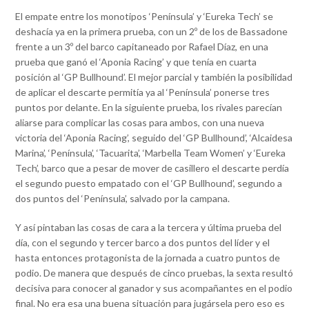
El empate entre los monotipos ‘Península’ y ‘Eureka Tech’ se
deshacía ya en la primera prueba, con un 2º de los de Bassadone
frente a un 3º del barco capitaneado por Rafael Díaz, en una
prueba que ganó el ‘Aponia Racing’ y que tenía en cuarta
posición al ‘GP Bullhound’. El mejor parcial y también la posibilidad
de aplicar el descarte permitía ya al ‘Península’ ponerse tres
puntos por delante. En la siguiente prueba, los rivales parecían
aliarse para complicar las cosas para ambos, con una nueva
victoria del ‘Aponia Racing’, seguido del ‘GP Bullhound’, ‘Alcaidesa
Marina’, ‘Península’, ‘Tacuarita’, ‘Marbella Team Women’ y ‘Eureka
Tech’, barco que a pesar de mover de casillero el descarte perdía
el segundo puesto empatado con el ‘GP Bullhound’, segundo a
dos puntos del ‘Península’, salvado por la campana.
Y así pintaban las cosas de cara a la tercera y última prueba del
día, con el segundo y tercer barco a dos puntos del líder y el
hasta entonces protagonista de la jornada a cuatro puntos de
podio. De manera que después de cinco pruebas, la sexta resultó
decisiva para conocer al ganador y sus acompañantes en el podio
final. No era esa una buena situación para jugársela pero eso es