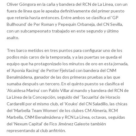
Oliver Góngora en la caña y bandera del RCN de La Línea, con un
fuera de línea que le apeaba definitivamente del primer puesto
que retenía hasta entonces. Entre ambos se clasifica el ‘GP
Bullhound’ de Per Roman y Pepequín Orbaneja, del CN Sevilla,
con un subcampeonato trabajado en este segundo y último
asalto.
Tres barco metidos en tres puntos para configurar uno de los
podios más caros de la temporada, y a las puertas se queda el
equipo que ha protagonizado los minutos de oro en esta jornada,
el ‘Aponia Racing’ de Petter Fjelstad con bandera del CNM
Benalmádena, ganador de las dos primeras pruebas a las que
sumaba después un tercero. En el quinto puesto se clasifica el
‘Alcaidesa Marina’ con Pablo Villar al mando y bandera del RCN de
La Línea de la Concepción, seguido del ‘Tacuarita’ de Horacio
Cardarelli por el mismo club, el ‘Kouko’ del CN Saladillo, las chicas
del ‘Marbella Team Women’ de los clubes CM Almería, RCM
Marbella, CNM Benalmádena y RCN La Línea, octavas, seguidas
del ‘Nexum Capital’ de Fico Jiménez Galeote también
representando al club anfitrión.