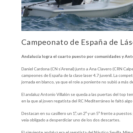
Campeonato de España de Lás
Andalucía logra el cuarto puesto por comunidades y Anto
Daniel Cardona (CN s’Arenal) junto a Ana Clavero (CRN Calpe
campeones de España de la clase laser 4.7 juvenil. La competi
jornada en blanco, ya que el role a poniente no subió a más 
El andaluz Antonio Villalón se queda a las puertas del top t
en la que al joven regatista del RC Mediterráneo le faltó algo
Destacan en su casillero un 1º, un 2º y un 5º frente a puesto
veía obligado a desperdiciar uno de los dos descartes.
El siguiente andaluz era el regatista del Náutico Sevilla, Mig