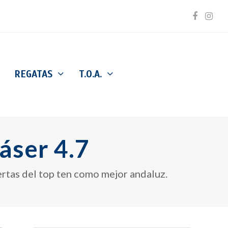
Facebo
Inst
REGATAS
T.O.A.
áser 4.7
ertas del top ten como mejor andaluz.