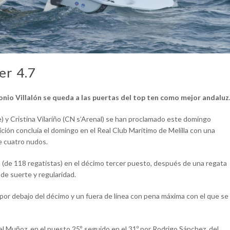
er 4.7
nio Villalón se queda a las puertas del top ten como mejor andaluz
) y Cristina Vilariño (CN s’Arenal) se han proclamado este domingo
ción concluía el domingo en el Real Club Maritimo de Melilla con una
de cuatro nudos.
en (de 118 regatistas) en el décimo tercer puesto, después de una regata
 de suerte y regularidad.
s por debajo del décimo y un fuera de línea con pena máxima con el que se
uel Muñoz, en el puesto 25º, seguido en el 31º por Rodrigo Sánchez, del