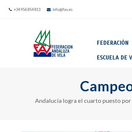
+34 956 854 813
info@fav.es
FEDERACIÓN
ESCUELA DE V
Campeon
Andalucía logra el cuarto puesto por