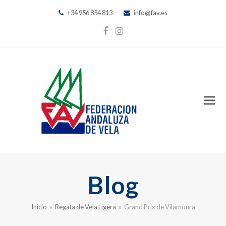
+34 956 854 813
info@fav.es
Facebook
Instagram
Blog
Inicio
»
Regata de Vela Ligera
»
Grand Prix de Vilamoura