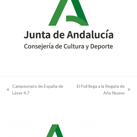
Campeonato de España de
El Foil llega a la Regata de
previous
next
Láser 4.7
Año Nuevo
post:
post: