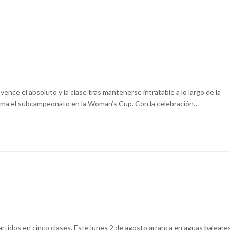
ence el absoluto y la clase tras mantenerse intratable a lo largo de la
rma el subcampeonato en la Woman’s Cup. Con la celebración…
artidos en cinco clases. Este lunes 2 de agosto arranca en aguas baleare