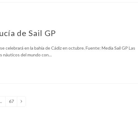
cía de Sail GP
 se celebrará en la bahía de Cádiz en octubre. Fuente: Media Sail GP Las
tas náuticos del mundo con…
…
67
Page
Siguiente