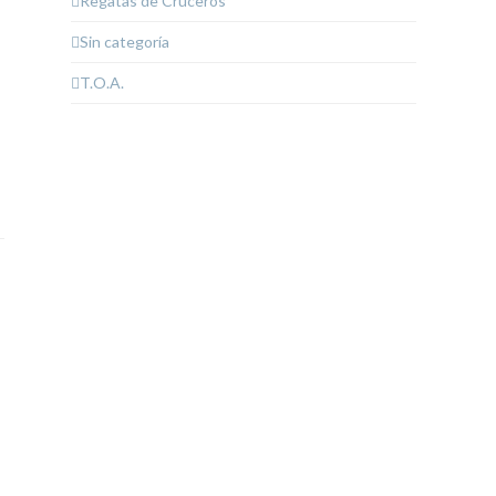
Regatas de Cruceros
Sin categoría
T.O.A.