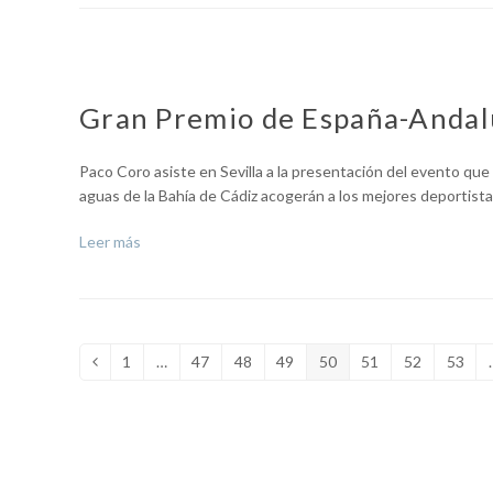
Gran Premio de España-Andalu
Paco Coro asiste en Sevilla a la presentación del evento que
aguas de la Bahía de Cádiz acogerán a los mejores deportis
Leer más
1
…
47
48
49
50
51
52
53
Anterior
Page
Page
Page
Page
Page
Page
Page
Page