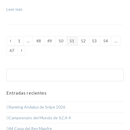
Leer más
1
…
48
49
50
51
52
53
54
…
Anterior
Page
Page
Page
Page
Page
Page
Page
Page
67
Page
Siguiente
Buscar
Enviar
Entradas recientes
Ranking Andaluz de Snipe 2026
Campeonato del Mundo de ILCA 4
44 Copa del Rey Mapfre