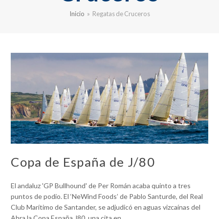
Inicio
»
Regatas de Cruceros
Copa de España de J/80
El andaluz 'GP Bullhound' de Per Román acaba quinto a tres
puntos de podio. El ‘NeWind Foods’ de Pablo Santurde, del Real
Club Marítimo de Santander, se adjudicó en aguas vizcaínas del
Abra la Copa España J80, una cita en…