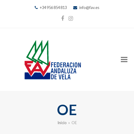
+34 956 854 813
info@fav.es
Facebook
Instagram
OE
Inicio
»
OE