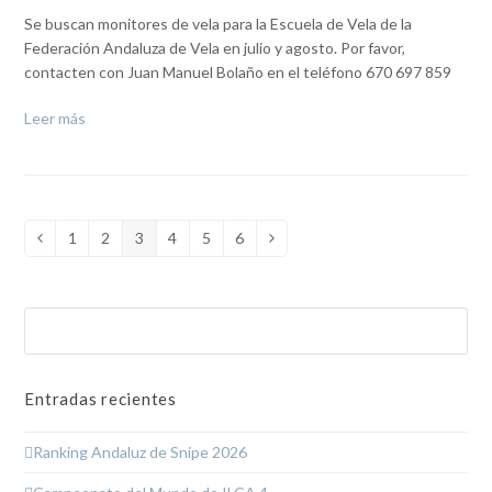
Se buscan monitores de vela para la Escuela de Vela de la
Federación Andaluza de Vela en julio y agosto. Por favor,
contacten con Juan Manuel Bolaño en el teléfono 670 697 859
Leer más
1
2
3
4
5
6
Anterior
Page
Page
Page
Page
Page
Page
Siguiente
Buscar
Enviar
Entradas recientes
Ranking Andaluz de Snipe 2026