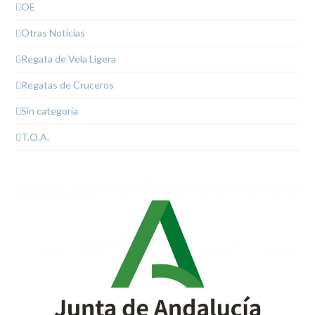
OE
Otras Noticias
Regata de Vela Ligera
Regatas de Cruceros
Sin categoría
T.O.A.