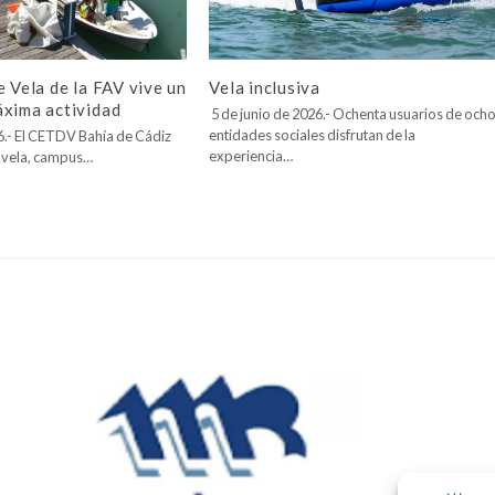
Vela inclusiva
e Vela de la FAV vive un
áxima actividad
5 de junio de 2026.- Ochenta usuarios de och
entidades sociales disfrutan de la
26.- El CETDV Bahía de Cádiz
experiencia…
 vela, campus…