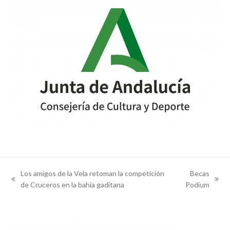
Los amigos de la Vela retoman la competición
Becas
previous
next
de Cruceros en la bahía gaditana
Podium
post:
post: