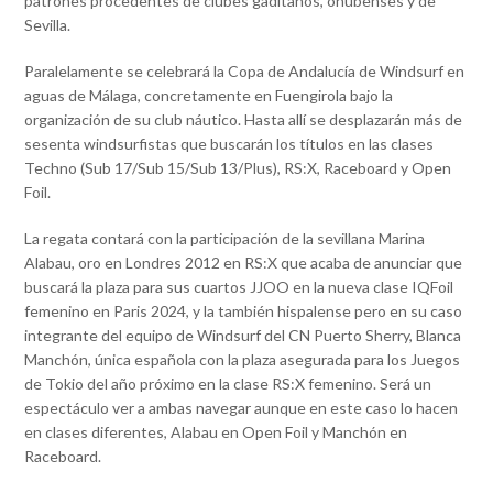
patrones procedentes de clubes gaditanos, onubenses y de
Sevilla.
Paralelamente se celebrará la Copa de Andalucía de Windsurf en
aguas de Málaga, concretamente en Fuengirola bajo la
organización de su club náutico. Hasta allí se desplazarán más de
sesenta windsurfistas que buscarán los títulos en las clases
Techno (Sub 17/Sub 15/Sub 13/Plus), RS:X, Raceboard y Open
Foil.
La regata contará con la participación de la sevillana Marina
Alabau, oro en Londres 2012 en RS:X que acaba de anunciar que
buscará la plaza para sus cuartos JJOO en la nueva clase IQFoil
femenino en Paris 2024, y la también hispalense pero en su caso
integrante del equipo de Windsurf del CN Puerto Sherry, Blanca
Manchón, única española con la plaza asegurada para los Juegos
de Tokio del año próximo en la clase RS:X femenino. Será un
espectáculo ver a ambas navegar aunque en este caso lo hacen
en clases diferentes, Alabau en Open Foil y Manchón en
Raceboard.