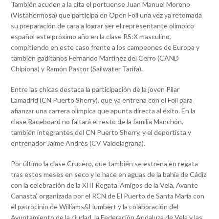
También acuden a la cita el portuense Juan Manuel Moreno
(Vistahermosa) que participa en Open Foil una vez ya retomada
su preparación de cara a lograr ser el representante olímpico
español este próximo año en la clase RS:X masculino,
compitiendo en este caso frente a los campeones de Europa y
también gaditanos Fernando Martínez del Cerro (CAND
Chipiona) y Ramón Pastor (Sailwater Tarifa).
Entre las chicas destaca la participación de la joven Pilar
Lamadrid (CN Puerto Sherry), que ya entrena con el Foil para
afianzar una carrera olímpica que apunta directa al éxito. En la
clase Raceboard no faltará el resto de la familia Manchón,
también integrantes del CN Puerto Sherry, y el deportista y
entrenador Jaime Andrés (CV Valdelagrana).
Por último la clase Crucero, que también se estrena en regata
tras estos meses en seco y lo hace en aguas de la bahía de Cádiz
con la celebración de la XIII Regata ‘Amigos de la Vela, Avante
Canasta’, organizada por el RCN de El Puerto de Santa María con
el patrocinio de Williams&Humbert y la colaboración del
Ayuntamiento de la ciudad, la Federación Andaluza de Vela y las