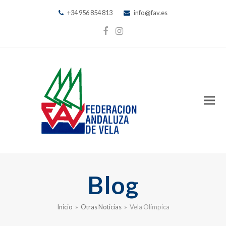
+34 956 854 813
info@fav.es
Facebook
Instagram
Blog
Inicio
»
Otras Noticias
»
Vela Olímpica