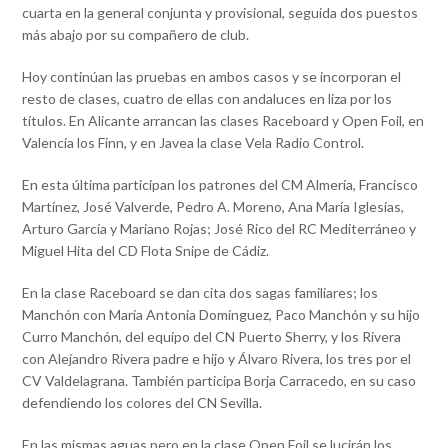
cuarta en la general conjunta y provisional, seguida dos puestos
más abajo por su compañero de club.
Hoy continúan las pruebas en ambos casos y se incorporan el
resto de clases, cuatro de ellas con andaluces en liza por los
títulos. En Alicante arrancan las clases Raceboard y Open Foil, en
Valencia los Finn, y en Javea la clase Vela Radio Control.
En esta última participan los patrones del CM Almería, Francisco
Martínez, José Valverde, Pedro A. Moreno, Ana María Iglesias,
Arturo García y Mariano Rojas; José Rico del RC Mediterráneo y
Miguel Hita del CD Flota Snipe de Cádiz.
En la clase Raceboard se dan cita dos sagas familiares; los
Manchón con María Antonia Domínguez, Paco Manchón y su hijo
Curro Manchón, del equipo del CN Puerto Sherry, y los Rivera
con Alejandro Rivera padre e hijo y Álvaro Rivera, los tres por el
CV Valdelagrana. También participa Borja Carracedo, en su caso
defendiendo los colores del CN Sevilla.
En las mismas aguas pero en la clase Open Foil se lucirán los