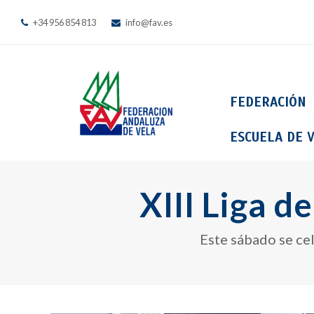
+34 956 854 813
info@fav.es
FEDERACIÓN
ESCUELA DE V
XIII Liga d
Este sábado se cel