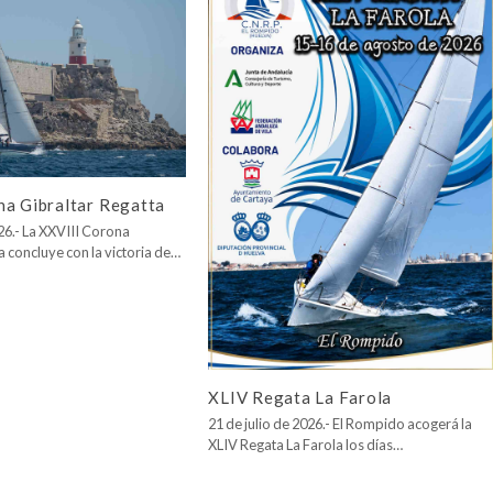
na Gibraltar Regatta
026.- La XXVIII Corona
a concluye con la victoria de…
XLIV Regata La Farola
21 de julio de 2026.- El Rompido acogerá la
XLIV Regata La Farola los días…