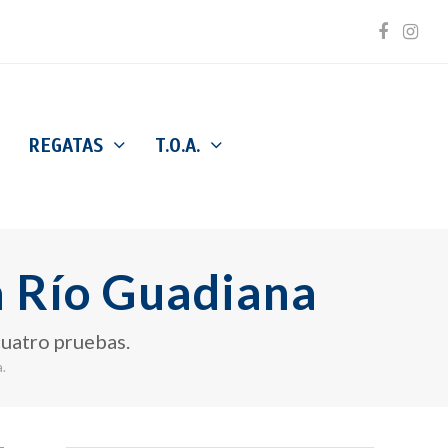
Facebo
Inst
REGATAS
T.O.A.
a Río Guadiana
cuatro pruebas.
.