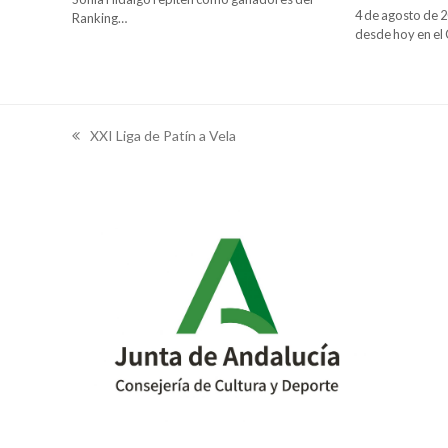
4 de agosto de 2
Ranking…
desde hoy en e
XXI Liga de Patín a Vela
previous
post: