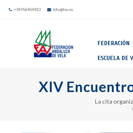
+34 956 854 813
info@fav.es
FEDERACIÓN
ESCUELA DE V
XIV Encuentro
La cita organi
I