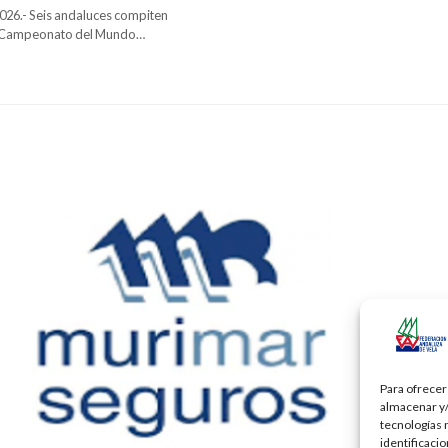
026.- Seis andaluces compiten
l Campeonato del Mundo…
Para ofrecer
almacenar y/
tecnologías 
identificaci