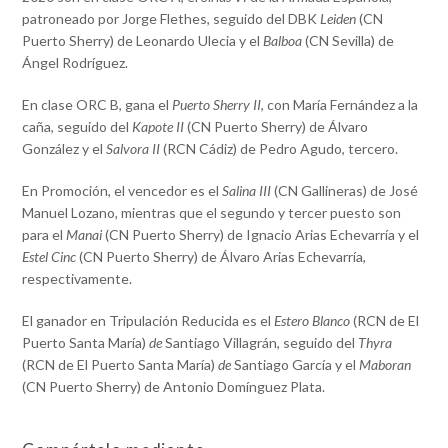
patroneado por Jorge Flethes, seguido del DBK
Leiden
(CN
Puerto Sherry) de Leonardo Ulecia y el
Balboa
(CN Sevilla) de
Ángel Rodríguez.
En clase ORC B, gana el
Puerto Sherry II
, con María Fernández a la
caña, seguido del
Kapote II
(CN Puerto Sherry) de Álvaro
González y el
Salvora II
(RCN Cádiz) de Pedro Agudo, tercero.
En Promoción, el vencedor es el
Salina III
(CN Gallineras) de José
Manuel Lozano
,
mientras que el segundo y tercer puesto son
para el
Manai
(CN Puerto Sherry) de Ignacio Arias Echevarría y el
Estel Cinc
(CN Puerto Sherry) de Álvaro Arias Echevarría,
respectivamente.
El ganador en Tripulación Reducida es el
Estero Blanco
(RCN de El
Puerto Santa María)
de
Santiago Villagrán, seguido del
Thyra
(RCN de El Puerto Santa María)
de
Santiago García y el
Maboran
(CN Puerto Sherry) de Antonio Domínguez Plata.