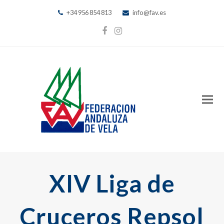
+34 956 854 813
info@fav.es
Facebook
Instagram
XIV Liga de
Cruceros Repsol