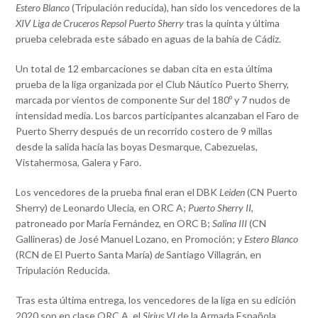
Estero Blanco
(Tripulación reducida), han sido los vencedores de la
XIV Liga de Cruceros Repsol Puerto Sherry
tras la quinta y última
prueba celebrada este sábado en aguas de la bahía de Cádiz.
Un total de 12 embarcaciones se daban cita en esta última
prueba de la liga organizada por el Club Náutico Puerto Sherry,
marcada por vientos de componente Sur del 180º y 7 nudos de
intensidad media. Los barcos participantes alcanzaban el Faro de
Puerto Sherry después de un recorrido costero de 9 millas
desde la salida hacía las boyas Desmarque, Cabezuelas,
Vistahermosa, Galera y Faro.
Los vencedores de la prueba final eran el DBK
Leiden
(CN Puerto
Sherry) de Leonardo Ulecia, en ORC A;
Puerto Sherry II
,
patroneado por María Fernández, en ORC B;
Salina III
(CN
Gallineras) de José Manuel Lozano, en Promoción; y
Estero Blanco
(RCN de El Puerto Santa María)
de
Santiago Villagrán, en
Tripulación Reducida.
Tras esta última entrega, los vencedores de la liga en su edición
2020 son en clase ORC A, el
Sirius VI
de la Armada Española,