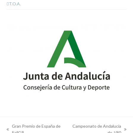
T.O.A.
Gran Premio de España de
Campeonato de Andalucía
previous
next
SailGP
de J/80