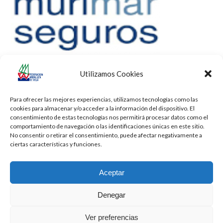
Utilizamos Cookies
Para ofrecer las mejores experiencias, utilizamos tecnologías como las
cookies para almacenar y/o acceder a la información del dispositivo. El
consentimiento de estas tecnologías nos permitirá procesar datos como el
comportamiento de navegación o las identificaciones únicas en este sitio.
No consentir o retirar el consentimiento, puede afectar negativamente a
ciertas características y funciones.
Aceptar
Denegar
Todos los derechos reservados -
Privacidad
-
Aviso Legal
-
Cookies
Ver preferencias