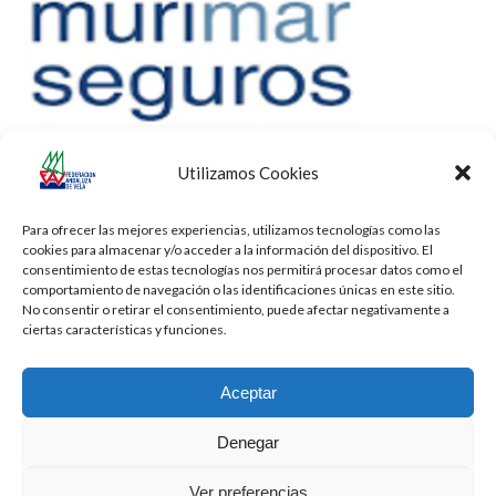
Utilizamos Cookies
Para ofrecer las mejores experiencias, utilizamos tecnologías como las
cookies para almacenar y/o acceder a la información del dispositivo. El
consentimiento de estas tecnologías nos permitirá procesar datos como el
comportamiento de navegación o las identificaciones únicas en este sitio.
No consentir o retirar el consentimiento, puede afectar negativamente a
ciertas características y funciones.
Aceptar
Denegar
Todos los derechos reservados -
Privacidad
-
Aviso Legal
-
Cookies
Ver preferencias