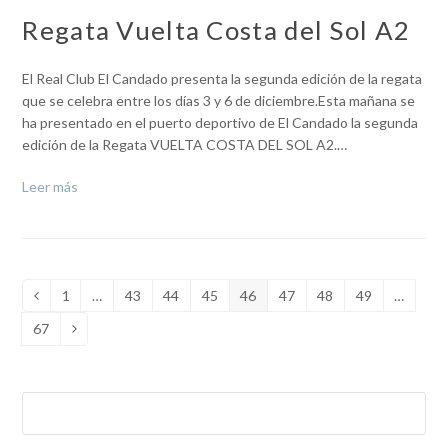
Regata Vuelta Costa del Sol A2
El Real Club El Candado presenta la segunda edición de la regata
que se celebra entre los días 3 y 6 de diciembre.Esta mañana se
ha presentado en el puerto deportivo de El Candado la segunda
edición de la Regata VUELTA COSTA DEL SOL A2.…
Leer más
1
…
43
44
45
46
47
48
49
…
Anterior
Page
Page
Page
Page
Page
Page
Page
Page
67
Page
Siguiente
Buscar
Enviar