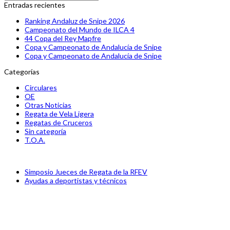
Enviar
Entradas recientes
Ranking Andaluz de Snipe 2026
Campeonato del Mundo de ILCA 4
44 Copa del Rey Mapfre
Copa y Campeonato de Andalucía de Snipe
Copa y Campeonato de Andalucía de Snipe
Categorías
Circulares
OE
Otras Noticias
Regata de Vela Ligera
Regatas de Cruceros
Sin categoría
T.O.A.
previous
Simposio Jueces de Regata de la RFEV
post:
next
Ayudas a deportistas y técnicos
post: