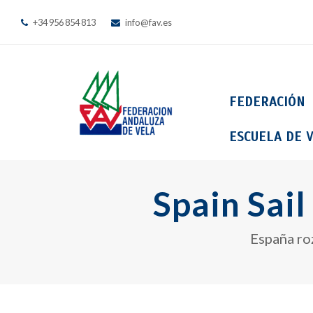
+34 956 854 813
info@fav.es
FEDERACIÓN
ESCUELA DE V
Spain Sail
España roz