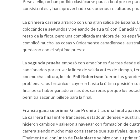
Pese a ello, no han podido clasificarse para la final por un p
consistentes y han aprovechado sus buenos resultados para
La
primera carrera
arrancó con una gran salida de
España
. 
colocándose segundos y peleando de tú a tú con
Canadá
y
resto de la flota, pero una complicada maniobra de los español
complicó mucho las cosas y únicamente canadienses, australia
quedaron con el séptimo puesto.
La
segunda prueba
empezó con emociones fuertes desde el p
sancionados por cruzar la línea de salida antes de tiempo, t
con mucha soltura, los de
Phil Robertson
fueron los grande
problemas, los británicos cayeron hasta la última posición tr
final pese haber ganado en las dos carreras porque los est
permitía sacar un billete para la final.
Francia gana su primer Gran Premio tras una final apasi
La
carrera final
entre franceses, estadounidenses y australi
hicieron cambios y salieron a navegar con formación de cuatr
carrera siendo mucho más consistente que sus rivales, que su
Finalmente el conjunto de
Delapierre
se hizo con su primer