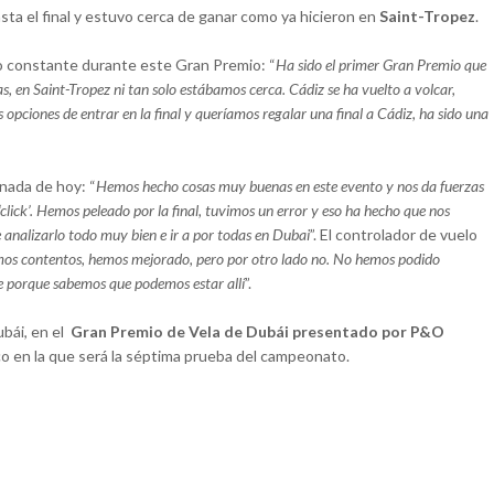
sta el final y estuvo cerca de ganar como ya hicieron en
Saint-Tropez
.
yo constante durante este Gran Premio: “
Ha sido el primer Gran Premio que
s, en Saint-Tropez ni tan solo estábamos cerca. Cádiz se ha vuelto a volcar,
opciones de entrar en la final y queríamos regalar una final a Cádiz, ha sido una
nada de hoy: “
Hemos hecho cosas muy buenas en este evento y nos da fuerzas
click’. Hemos peleado por la final, tuvimos un error y eso ha hecho que nos
analizarlo todo muy bien e ir a por todas en Dubai
”. El controlador de vuelo
mos contentos, hemos mejorado, pero por otro lado no. No hemos podido
e porque sabemos que podemos estar allí
”.
bái, en el
Gran Premio de Vela de Dubái presentado por P&O
tico en la que será la séptima prueba del campeonato.