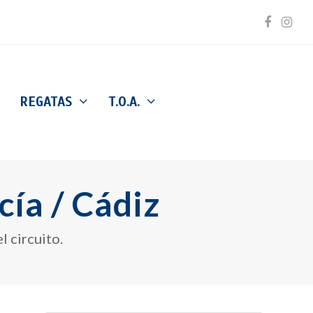
Facebo
Inst
REGATAS
T.O.A.
cía / Cádiz
l circuito.