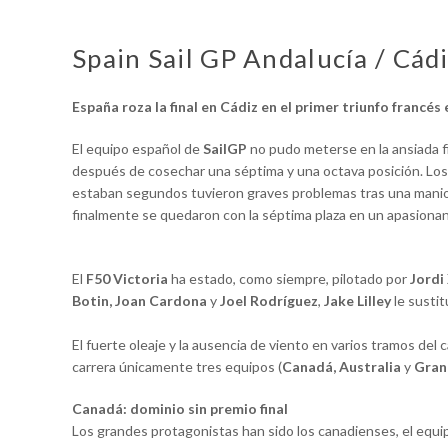
Spain Sail GP Andalucía / Cád
España roza la final en Cádiz en el primer triunfo francés e
El equipo español de
SailGP
no pudo meterse en la ansiada f
después de cosechar una séptima y una octava posición. Lo
estaban segundos tuvieron graves problemas tras una maniob
finalmente se quedaron con la séptima plaza en un apasiona
El
F50 Victoria
ha estado, como siempre, pilotado por
Jordi
Botin, Joan Cardona
y
Joel Rodríguez
,
Jake Lilley
le sustit
El fuerte oleaje y la ausencia de viento en varios tramos de
carrera únicamente tres equipos (
Canadá, Australia
y
Gran
Canadá: dominio sin premio final
Los grandes protagonistas han sido los canadienses, el equ