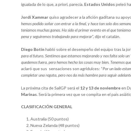
igualada de lo que, a priori, parecía.
Estados Unidos
peleó ha
Jordi Xammar
quiso agradecer a la afición gaditana su apo
hemos podido soñar con entrar a la final, y hace tan solo dos semana
teníamos muchas ganas. Ha sido el primer evento en el que teníamos 
pena y seguiremos trabajando para mejorar
”, dijo el catalán.
Diego Botin
habló sobre el desempeño del equipo tras la jor
para el futuro. Sentimos que estamos mejorando y nos falta solo un ‘
quedemos fuera, pero hemos hecho las cosas muy bien. Tenemos que 
aclaró que sus sensaciones son agridulces: “
Por un lado esta
completar una regata, pero nos da más hambre para seguir adelant
La próxima cita de SailGP será el
12 y 13 de noviembre
en Du
Marinas
. Será la primera vez que se compita en el país asiá
CLASIFICACIÓN GENERAL
Australia (50 puntos)
Nueva Zelanda (48 puntos)