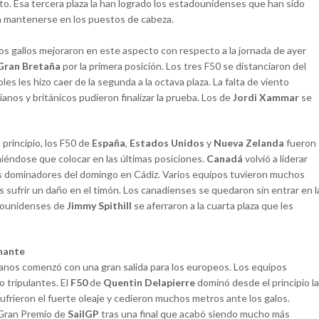
unto. Esa tercera plaza la han logrado los estadounidenses que han sido
 mantenerse en los puestos de cabeza.
Los gallos mejoraron en este aspecto con respecto a la jornada de ayer
Gran Bretaña
por la primera posición. Los tres F50 se distanciaron del
es les hizo caer de la segunda a la octava plaza. La falta de viento
nos y británicos pudieron finalizar la prueba. Los de
Jordi Xammar
se
rincipio, los F50 de
España
,
Estados Unidos
y
Nueva Zelanda
fueron
eniéndose que colocar en las últimas posiciones.
Canadá
volvió a liderar
s dominadores del domingo en Cádiz. Varios equipos tuvieron muchos
as sufrir un daño en el timón. Los canadienses se quedaron sin entrar en l
adounidenses de
Jimmy Spithill
se aferraron a la cuarta plaza que les
onante
anos comenzó con una gran salida para los europeos. Los equipos
o tripulantes. El
F50
de
Quentin Delapierre
dominó desde el principio la
frieron el fuerte oleaje y cedieron muchos metros ante los galos.
 Gran Premio de
SailGP
tras una final que acabó siendo mucho más