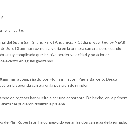
iz
n el circuito.
inal del
Spain Sail Grand Prix | Andalucía – Cádiz presented by NEAR
s de
Jordi Xammar
rozaron la gloria en la primera carrera, pero cuando
ra muy complicada que les hizo perder velocidad y posiciones,
nte evento en aguas gaditanas.
 Xammar, acompañado por Florian Trittel, Paula Barceló, Diego
uyó en la segunda carrera en la posición de grinder.
l campo de regatas han vuelto a ser una constante. De hecho, en la primer
 Bretaña
) pudieron finalizar la prueba
ipo de
Phil Robertson
ha conseguido ganar las dos carreras de la jornada.