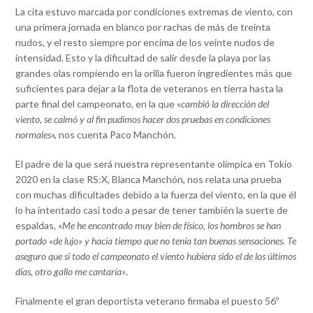
La cita estuvo marcada por condiciones extremas de viento, con
una primera jornada en blanco por rachas de más de treinta
nudos, y el resto siempre por encima de los veinte nudos de
intensidad. Esto y la dificultad de salir desde la playa por las
grandes olas rompiendo en la orilla fueron ingredientes más que
suficientes para dejar a la flota de veteranos en tierra hasta la
parte final del campeonato, en la que «
cambió la dirección del
viento, se calmó y al fin pudimos hacer dos pruebas en condiciones
normales
«, nos cuenta Paco Manchón.
El padre de la que será nuestra representante olímpica en Tokio
2020 en la clase RS:X, Blanca Manchón, nos relata una prueba
con muchas dificultades debido a la fuerza del viento, en la que él
lo ha intentado casi todo a pesar de tener también la suerte de
espaldas, «
Me he encontrado muy bien de físico, los hombros se han
portado «de lujo» y hacia tiempo que no tenía tan buenas sensaciones. Te
aseguro que si todo el campeonato el viento hubiera sido el de los últimos
días, otro gallo me cantaría»
.
Finalmente el gran deportista veterano firmaba el puesto 56º