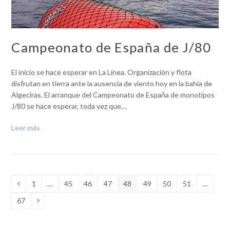
Campeonato de España de J/80
El inicio se hace esperar en La Línea. Organización y flota
disfrutan en tierra ante la ausencia de viento hoy en la bahía de
Algeciras. El arranque del Campeonato de España de monotipos
J/80 se hace esperar, toda vez que…
Leer más
1
…
45
46
47
48
49
50
51
…
Anterior
Page
Page
Page
Page
Page
Page
Page
Page
67
Page
Siguiente